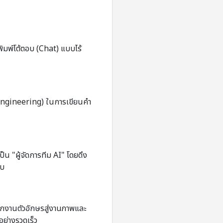
พิมพ์โต้ตอบ (Chat) แบบไร้
t Engineering) ในการเขียนคำ
น
็น "ผู้จัดการทีม AI" โดยดึง
จบ
จากงานตัวอักษรสู่งานภาพและ
อย่างรวดเร็ว