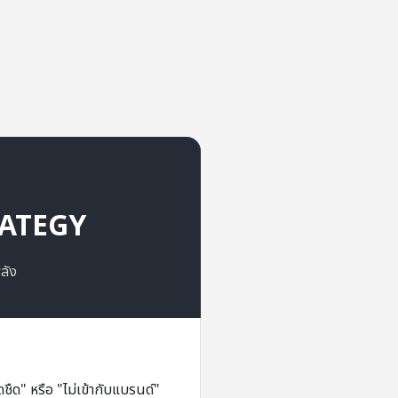
RATEGY
ลัง
ชืด" หรือ "ไม่เข้ากับแบรนด์"