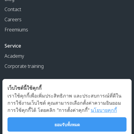
Contact
Careers
Freemiums
Service
Academy
Corporate training
Agentic-ai solutions
เว็บไซต์นี้ใช้คุกกี้
เราใช้คุกกี้เพื่อเพิ่มประสิทธิภาพ และประสบการณ์ที่ดีใน
การใช้งานเว็บไซต์ คุณสามารถเลือกตั้งค่าความยินยอม
173 หมู่บ้านศิขริน ซอยรามคำแหง 24 แยก 30 แขวงหัวหมาก เขต
การใช้คุกกี้ได้ โดยคลิก "การตั้งค่าคุกกี้"
นโยบายคุกกี้
บางกะปิ กรุงเทพฯ 10240
ยอมรับทั้งหมด